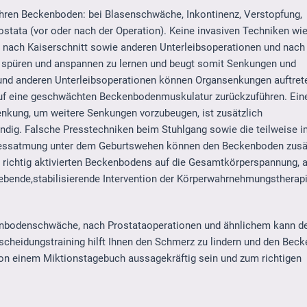
 Ihren Beckenboden: bei Blasenschwäche, Inkontinenz, Verstopfung,
ata (vor oder nach der Operation). Keine invasiven Techniken wie
 nach Kaiserschnitt sowie anderen Unterleibsoperationen und nach
 spüren und anspannen zu lernen und beugt somit Senkungen und
nd anderen Unterleibsoperationen können Organsenkungen auftret
auf eine geschwächten Beckenbodenmuskulatur zurückzuführen. Ein
Senkung, um weitere Senkungen vorzubeugen, ist zusätzlich
ndig. Falsche Presstechniken beim Stuhlgang sowie die teilweise 
 Pressatmung unter dem Geburtswehen können den Beckenboden zusä
richtig aktivierten Beckenbodens auf die Gesamtkörperspannung, a
gebende,stabilisierende Intervention der Körperwahrnehmungstherap
kenbodenschwäche, nach Prostataoperationen und ähnlichem kann d
scheidungstraining hilft Ihnen den Schmerz zu lindern und den Bec
von einem Miktionstagebuch aussagekräftig sein und zum richtigen