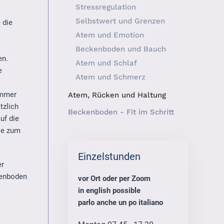
Stressregulation
Selbstwert und Grenzen
 die
Atem und Emotion
Beckenboden und Bauch
en.
Atem und Schlaf
e
Atem und Schmerz
immer
Atem, Rücken und Haltung
tzlich
Beckenboden - Fit im Schritt
uf die
ie zum
Einzelstunden
er
kenboden
vor Ort oder per Zoom
in english possible
parlo anche un po italiano