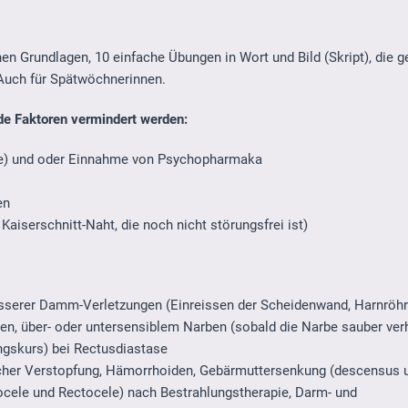
n Grundlagen, 10 einfache Übungen in Wort und Bild (Skript), die g
 Auch für Spätwöchnerinnen.
nde Faktoren vermindert werden:
te) und oder Einnahme von Psychopharmaka
en
serschnitt-Naht, die noch nicht störungsfrei ist)
sserer Damm-Verletzungen (Einreissen der Scheidenwand, Harnröhr
n, über- oder untersensiblem Narben (sobald die Narbe sauber verhe
gskurs) bei Rectusdiastase
scher Verstopfung, Hämorrhoiden, Gebärmuttersenkung (descensus ut
cele und Rectocele) nach Bestrahlungstherapie, Darm- und