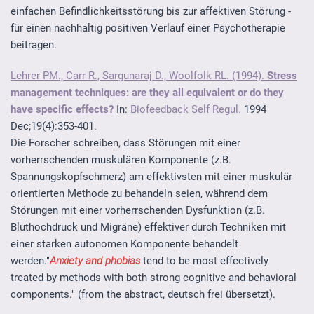
einfachen Befindlichkeitsstörung bis zur affektiven Störung -
für einen nachhaltig positiven Verlauf einer Psychotherapie
beitragen.
Lehrer PM., Carr R., Sargunaraj D., Woolfolk RL. (1994).
Stress
management techniques: are they all equivalent or do they
have specific effects?
In:
Biofeedback Self Regul.
1994
Dec;19(4):353-401.
Die Forscher schreiben, dass Störungen mit einer
vorherrschenden muskulären Komponente (z.B.
Spannungskopfschmerz) am effektivsten mit einer muskulär
orientierten Methode zu behandeln seien, während dem
Störungen mit einer vorherrschenden Dysfunktion (z.B.
Bluthochdruck und Migräne) effektiver durch Techniken mit
einer starken autonomen Komponente behandelt
werden."
Anxiety and phobias
tend to be most effectively
treated by methods with both strong cognitive and behavioral
components." (from the abstract, deutsch frei übersetzt).