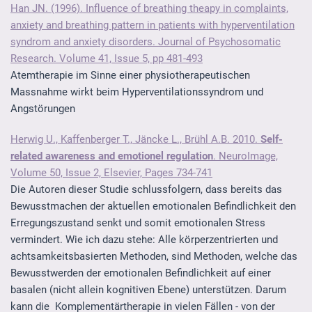
Han JN. (1996). Influence of breathing theapy in complaints,
anxiety and breathing pattern in patients with hyperventilation
syndrom and anxiety disorders. Journal of Psychosomatic
Research. Volume 41, Issue 5, pp 481-493
Atemtherapie im Sinne einer physiotherapeutischen
Massnahme wirkt beim Hyperventilationssyndrom und
Angstörungen
Herwig U., Kaffenberger T., Jäncke L., Brühl A.B. 2010.
Self-
related awareness and emotionel regulation
. NeuroImage,
Volume 50, Issue 2, Elsevier, Pages 734-741
Die Autoren dieser Studie schlussfolgern, dass bereits das
Bewusstmachen der aktuellen emotionalen Befindlichkeit den
Erregungszustand senkt und somit emotionalen Stress
vermindert. Wie ich dazu stehe: Alle körperzentrierten und
achtsamkeitsbasierten Methoden, sind Methoden, welche das
Bewusstwerden der emotionalen Befindlichkeit auf einer
basalen (nicht allein kognitiven Ebene) unterstützen. Darum
kann die Komplementärtherapie in vielen Fällen - von der