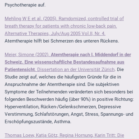
Psychotherapie auf.
Mehling W E et al. (2005). Ramdomized, controlled trial of
breath therapy for patients with chronic low-back pain.
Alternative Therapies, July/Aug 2005 Vol.II, Nr. 4.
Atemtherapie hilft bei Schmerzen des unteren Rückens.
Meier, Simone (2002).
Atemtherapie nach I. Middendorf in der
Schweiz. Eine wissenschaftliche Bestandesaufnahme aus
Patientensicht
. Dissertation an der Universität Zürich
.
Die
Studie zeigt auf, welches die häufigsten Gründe für die in
Anspruchnahme der Atemtherapie sind.
Die subjektiven
Symptome der Teilnehmenden veränderten sich besonders bei
folgenden Beschwerden häufig (über 90%) in positive Richtung:
Hyperventilation, Rücken-/Gelenkschmerzen, Depressive
Verstimmung, Schlafstörungen, Angst, Stress, Spannungs- und
Erschöpfungszustände, Asthma.
Thomas Loew, Katja Götz, Regina Hornung, Karin Tritt: Die